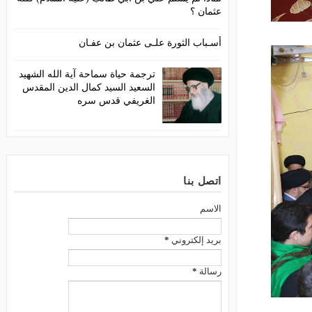
عثمان ؟
أسـباب الثورة علـى عثمان بن عفـان
ترجمة حياة سماحة آية الله الشهيد
السعيد السيد كمال الدين المقدس
الغريفي قدس سره
اتصل بنا
الاسم
بريد إلكتروني
*
رسالة
*