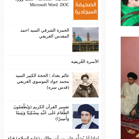
Microsoft Word .DOC
الحمزة الشرقي السيد احمد
المقدس الغريفي
الأسرة الغُريفية
عالم بغداد | الحجة الكبير السيد
محمد جواد الموسوي الغريفي
(قدس سره)
تفسير القرآن الكريم (وَيُطْعِمُونَ
الطَّعَامَ عَلَى حُبِّهِ مِسْكِينًا وَيَتِيمًا
وَأَسِيرًا)
لماذا لَمْ يُسَلِّم علي بن أبي طالب (عليه السلام) قتلة