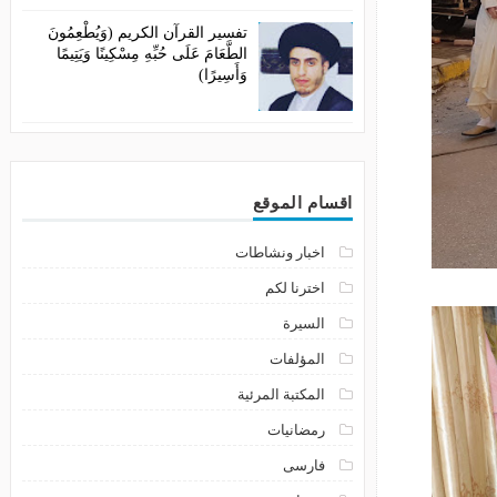
تفسير القرآن الكريم (وَيُطْعِمُونَ
الطَّعَامَ عَلَى حُبِّهِ مِسْكِينًا وَيَتِيمًا
وَأَسِيرًا)
اقسام الموقع
اخبار ونشاطات
اخترنا لكم
السيرة
المؤلفات
المكتبة المرئية
رمضانيات
فارسى