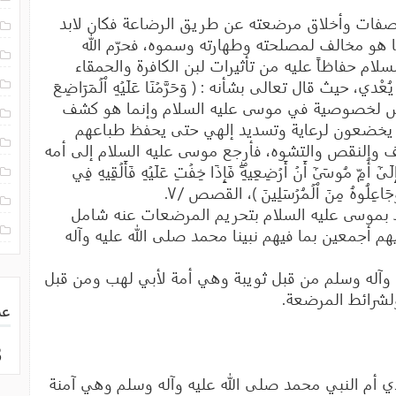
صفات وأخلاق مرضعته عن طريق الرضاعة فكان لابد
ا هو مخالف لمصلحته وطهارته وسموه، فحرّم الله
ام حفاظاً عليه من تأثيرات لبن الكافرة والحمقاء
ي، حيث قال تعالى بشأنه : ( وَحَرَّمۡنَا عَلَيۡهِ ٱلۡمَرَاضِعَ
١، وهذا التحريم ليس لخصوصية في موسى عليه السلام وإنما هو كشف
ين يخضعون لرعاية وتسديد إلهي حتى يحفظ طباعهم
 والنقص والتشوه، فأرجع موسى عليه السلام إلى أمه
مِّ مُوسَىٰٓ أَنۡ أَرۡضِعِيهِۖ فَإِذَا خِفۡتِ عَلَيۡهِ فَأَلۡقِيهِ فِي
لَيۡكِ وَجَاعِلُوهُ مِنَ ٱلۡمُرۡسَلِينَ )، القصص /٧.
ط بموسى عليه السلام بتحريم المرضعات عنه شامل
هم أجمعين بما فيهم نبينا محمد صلى الله عليه وآله
 وآله وسلم من قبل ثويبة وهي أمة لأبي لهب ومن قبل
ولشرائط المرضعة.
عد
3
 أم النبي محمد صلى الله عليه وآله وسلم وهي آمنة