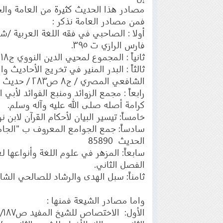
مصادر هذا الحديث كثيرة من العامة وال
فمن مصادر العامة نذكر :
فارس الرازي ت ٣٩٥.
ثانياً : المجموع لمحيي الدين النووي ج١٨ ص ٢٢٧/ الثاني.
ثالثاً : البدر المنير في تخريج الأحاديث و
الشافعي المصري / ج٨ ص٢٨٣ / حديث ٧.
كرامة أصله صلى الله عليه وآله وسلم.
خامساً: تيسير البيان لأحكام القرآن لابن نور الدين 
الحديث 85890
الفصل الثاني.
ثامناً: سبل الهدى والرشاد للصالحي الشامي ج
واما مصادر الشيعة فمنها :
الأول: الاختصاص للشيخ المفيد ص١٨٧/ فصاحة النبي صلى الله عليه وآله وسلم وبلاغته.