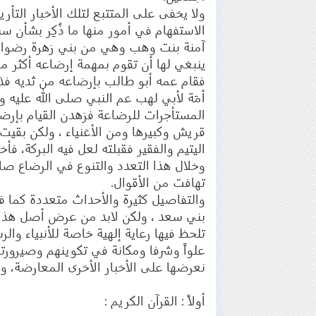
ولا يخفى على المتتبع لتلك الأخبار التأر
الاستفهام في أمور منها ما ذُكِر بشأن س
آمنة بنت وهب وهي من بني زهرة رضوان ال
ينبغي لها أن تقوم بمهمة إرضاعه أكثر من 
فقام عمه أبو طالب بإرضاعه من ثديه فدَ
أمَة لأبي لهب عم النبي صلى الله عليه و
المستأجرات للرضاعة فزهدن القيام بإرضا
قريش وكبيرها ومن الأغنياء ، ولكن بقيت
اليتيم والفقير فقبلته لعل فيه البركة، ف
وخلال هذا التعدد والتنوع في الرضاع صا
تهافت من الأقوال.
والتفاصيل كثيرة والأحداث متعددة كما 
بني سعد ، ولكن لابد من عرض أصل هذا ال
تلحظ فيها رعاية إلهية خاصة للأنبياء وا
علواً وشرفا ومكانة في تكوينهم وصيرورت
نعرضها على الأخبار الأخرى المعارضة، ونُحَك
أولاً : القرآن الكريم :