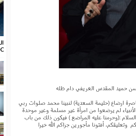
OC
لحسن حميد المقدس الغريفي دام ظله
اصرة ارضاع (حليمة السعدية) لنبينا محمد صلوات ربي
أنبياء لم يرضعوا من امرأة غير مسلمة وغير موحدة
لسلام :(وحرمنا عليه المراضع ) فيكون ذلك من باب
يكم وتعليقكم، أفتونا مأجورين جزاكم الله خيرا