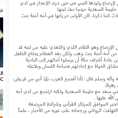
بن لإرضاع وليدها النبي في حين جرى الإعجاز في ثدي
ليمة السعدية حينما جفّ لبنها.
الأ
 كما ذكرنا، كان الأولى جريانها في أمه آمنة بنت
 الإرضاع وهو التقام الثدي والتغذي عليه من لبنه قد
 من أمه آمنة بنت وهب ولكن بعد الفطام يحتاج الطفل
 عادة أشراف مكة أن يرسلوا أبنائهم إلى البادية
شاق الحياة مع إجادتهم فصاحة اللسان وبلاغته
 وآله وسلم قال : (أنا أفصح العرب، بَيْدَ أني من قريش،
OC
زهرة).
ي سعد مع حليمة السعدية ولكنه ارتضع من ثدي أمه
لله عليها .
لخبر الموافق للمرتكز القرآني وشرائط المرضعة
تهافت الروائي ورجحانه على غيره من الأخبار ، علماً