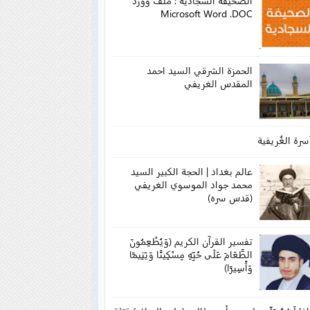
الصحيفة السجادية : ملف وورد
Microsoft Word .DOC
الحمزة الشرقي السيد احمد
المقدس الغريفي
سرة الغُريفية
عالم بغداد | الحجة الكبير السيد
محمد جواد الموسوي الغريفي
(قدس سره)
تفسير القرآن الكريم (وَيُطْعِمُونَ
الطَّعَامَ عَلَى حُبِّهِ مِسْكِينًا وَيَتِيمًا
وَأَسِيرًا)