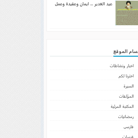
عيد الغدير ... ايمان وعقيدة وعمل
سام الموقع
اخبار ونشاطات
اخترنا لكم
السيرة
المؤلفات
المكتبة المرئية
رمضانيات
فارسى
قبسات