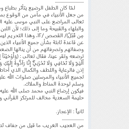
.........................
لمّا كان الطفل الرضيع يتأثر بطباع و
من جعل الأنبياء في مأمن من الوقوع بم
تعالى المراضع على النبي موسى عليه السل
والبلهاء والقبيحة وما إلى ذلك؛ لأن اللبن يُعْد
مِن قَبۡلُ)/ القصص /٢
عن قاعدة ثابتة بشأن جميع الأنبياء الذ
وصفاتهم وتصرفاتهم من أن ينالها الضعف
ترضعه وتقر عينا، فقال تعالى : (وَأَوۡحَيۡنَآ إِلَىٰٓ أُ
ٱلۡيَمِّ وَلَا تَخَافِي وَلَا تَحۡزَنِيٓۖ إِنَّا رَآدُّوهُ إِ
إذن فالرعاية واللطف والكمال الذي أحا
لجميع الأنبياء والمرسلين صلوات الله علي
وسلم لوحدة المناط والملاك.
فيكون إرضاع النبي محمد صلى الله عليه
حليمة السعدية مخالف للمرتكز القرآني 
ثانياً : الإعجاز.
...................
من العجيب الغريب ما قيل من جفاف ثدي