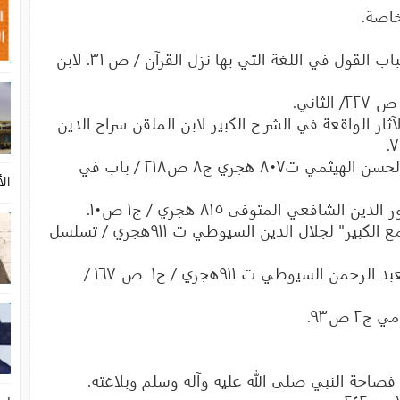
خاصة.
أولا : الصاحبي في فقه اللغة العربية /شباب القول في اللغة التي بها نزل القرآن / ص٣٢. لابن
الآثار الواقعة في الشرح الكبير لابن الملقن سراج الدين
رابعاً : مجمع الزوائد ومنبع الفوائد لأبي الحسن الهيثمي ت٨٠٧ هجري ج٨ ص٢١٨ / باب في
الأ
الشافعي المتوفى ٨٢٥ هجري / ج١ ص١٠.
سادساً: جمع الجوامع المعروف ب "الجامع الكبير" لجلال الدين السيوطي ت ٩١١هجري / تسلسل
سابعاً: المزهر في علوم اللغة وأنواعها لعبد الرحمن السيوطي ت ٩١١هجري / ج١ ص ١٦٧ /
٢ ص٩٣.