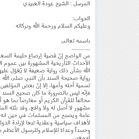
المرسل : الشيخ عودة العبيدي
الجواب:
وعليكم السلام ورحمة الله وبركاته
باسمه تعالى
...............
من الواضح إنّ قضية إرضاع حليمة السعدي
الأحداث التأريخية المشهورة بين عموم 
الله بشأن ذلك رواية ضعيفة لا يُعَوّل عل
رواية صحيحة السند بأن النبي صلى الله 
تسمية أخته وأمها، إلا إنّ بعض المؤلفين
فإنْه ليس بالضرورة ما كان صحيح السند ي
مخالفاً للقرآن الكريم أو معارضاً بما هو 
مشهور لا أصل له ولا واقع، وقد بثته ال
عامة ويصبح من المسلمات في حين انه م
لأهداف سياسية وعقدية تبعا لإرادة الدولة 
وحسداً وعداءً للإسلام وللرسول الأعظم ص
أجمعين.