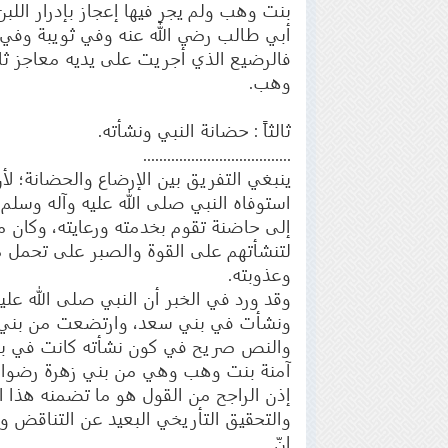
بنت وهب ولم يجرِ فيها إعجاز بإدرار الل
أبي طالب رضي الله عنه وفي ثويبة وفي ح
فالرضيع الذي أجريت على يديه معاجز ثلاث
وهب.
ثالثاً : حضانة النبي ونشأته.
.....................................
ينبغي التفريق بين الإرضاع والحضانة؛ لأن
استوفاه النبي صلى الله عليه وآله وسلم
إلى حاضنة تقوم بخدمته ورعايته، وكان من
لتنشأتهم على القوة والصبر على تحمل م
وعذوبته.
وقد ورد في الخبر أن النبي صلى الله عليه
ونشأت في بني سعد، وارتضعت من بني 
والنص صريح في كون نشأته كانت في بن
آمنة بنت وهب وهي من بني زهرة رضوان ا
إذن الراجح من القول هو ما تضمنه هذا ا
والتحقيق التأريخي البعيد عن التناقض وال
إنّ