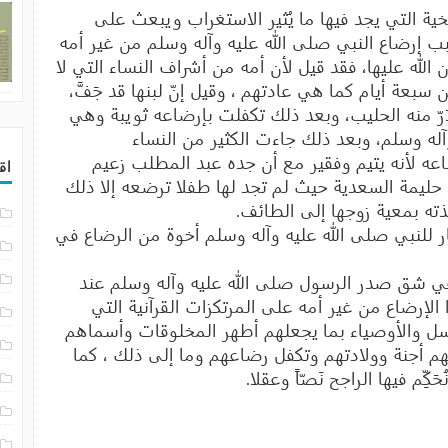
يخية التي يجد فيها ما يُثير الاستغراب ويبعث على
بب إرضاع النبي صلى الله عليه وآله وسلم من غير أمه
له عليها، فقد قيل لأن أمه من أشراف النساء التي لا
سبعة أيام كما هي عادتهم ، وقيل إنّ لبنها قد جَفَّ،
رّ منه الحليب، وبعد ذلك تكفلت بإرضاعه ثويبة وهي
آله وسلم، وبعد ذلك جاءت الكثير من النساء
عه لأنه يتيم وفقير مع أن جده عبد المطلب زعيم
اق
 حليمة السعدية حيث لم تجد لها طفلا ترضعه إلا ذلك
أخذته بمعية زوجها إلى الطائف.
ر للنبي صلى الله عليه وآله وسلم أخوة من الرضاع في
في شق صدر الرسول صلى الله عليه وآله وسلم عند
إرضاع من غير أمه على المرتكزات القرآنية التي
لرسل والأوصياء بما يجعلهم أطهر المخلوقات وأسماهم
هم أجنة وولادتهم وتكفل رضاعهم وما إلى ذلك ، كما
ِّم فيها الراجح نَصّاً وعقلا.