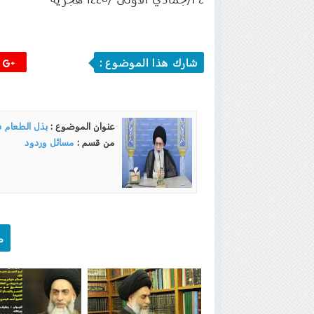
شارك هذا الموضوع :
ج
عنوان الموضوع :
بذل الطعام ف
من قسم :
مسائل وردود
م