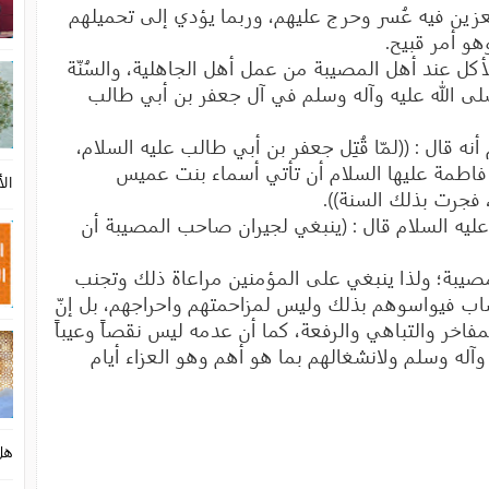
ُعزين فيه عُسر وحرج عليهم، وربما يؤدي إلى تحميلهم
هو أمر قبيح.
لأكل عند أهل المصيبة من عمل أهل الجاهلية، والسُنّة
صلى الله عليه وآله وسلم في آل جعفر بن أبي طالب
ه قال : ((لمّا قُتِل جعفر بن أبي طالب عليه السلام،
 فاطمة عليها السلام أن تأتي أسماء بنت عميس
الأ
، فجرت بذلك السنة)).
ليه السلام قال : (ينبغي لجيران صاحب المصيبة أن
لمصيبة؛ ولذا ينبغي على المؤمنين مراعاة ذلك وتجنب
مصاب فيواسوهم بذلك وليس لمزاحمتهم واحراجهم، بل إنّ
لمفاخر والتباهي والرفعة، كما أن عدمه ليس نقصاً وعيباً
وآله وسلم ولانشغالهم بما هو أهم وهو العزاء أيام
هل 