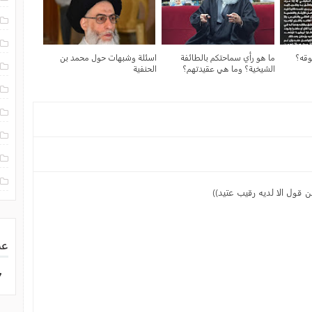
قه؟
ما هو رأي سماحتكم بالطائفة
اسئلة وشبهات حول محمد بن
الشيخية؟ وما هي عقيدتهم؟
الحنفية
ن قول الا لديه رقيب عتيد))
عد
7