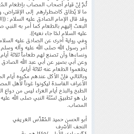
ثُمَّ إنّ قيام أصحاب المصاب بإطعام الم
ما لا يُطاق كاضطرارهم إلى الإقتراض، و
وقد قال الإمام الصادق عليه السلام : ((ا
البعث إليهم بالطعام كما أمر به النبي 
عليه السلام لمّا جاء نعيه)).
وفي رواية أخرى عن الصادق عليه السلام أن
أمر رسول الله صلى الله عليه وآله وسلم
ونساءها وأن تصنع لهم طعاماً ثلاثة أيام
وعن أبي بصير عن أبي عبد الله الصادق ع
يطعموا الطعام عنه ثلاثة أيام).
وبالتالي فإنّ الأكل عندهم مكروه أيام ا
الأعراف الفاسدة ليكونوا عَوناً لأهل ال
الطبخ والبذخ أيام العزاء ليس من دواعِ ا
بل هو تطبيق لسُنّة النبي صلى الله عليه 
المصاب.
أبو الحسن حميد المُقَدَّس الغريفي
النجف الأشرف
٢٤/جمادي الأولى /١٤٤٥ هجرية