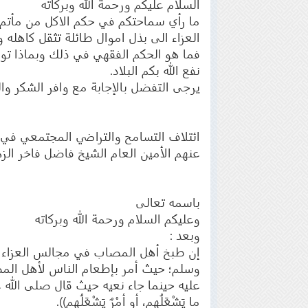
السلام عليكم ورحمة الله وبركاته
ما رأي سماحتكم في حكم الاكل من مأتم
العزاء الى بذل اموال طائلة تثقل كاهل
فما هو الحكم الفقهي في ذلك وبماذا ت
نفع الله بكم البلاد.
يرجى التفضل بالإجابة مع وافر الشكر وال
ائتلاف التسامح والتراضي المجتمعي في 
عنهم الأمين العام الشيخ فاضل فاخر الز
باسمه تعالى
وعليكم السلام ورحمة الله وبركاته
وبعد :
إن طبخ أهل المصاب في مجالس العزاء خلا
وسلم؛ حيث أمر بإطعام الناس لأهل المص
عليه حينما جاء نعيه حيث قال صلى الله علي
ما يَشْغَلُهم، أو أمْرٌ يَشْغَلُهم)).