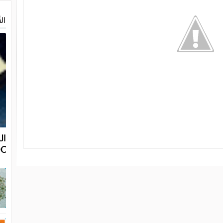
الأ
OC