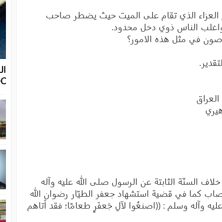
 العزاء الذي تقام على الميت حيث يضطر صاحب
ه واغلب الناس ذوي دخل محدود.
وصون في مثل هذه الامور؟
تقدير.
OC
العراق
هيري
ف السنّة الثابتة عن الرسول صلى الله عليه وآله
اب كما في قضية استشهاد جعفر الطيّار رضوان الله
ه وآله وسلم : ((اصنعُوا لآلِ جَعفَرٍ طعامًا؛ فقد أتاهم