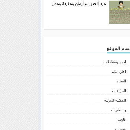
عيد الغدير ... ايمان وعقيدة وعمل
سام الموقع
اخبار ونشاطات
اخترنا لكم
السيرة
المؤلفات
المكتبة المرئية
رمضانيات
فارسى
قبسات