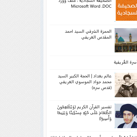
الصحيفة السجادية : ملف وورد
Microsoft Word .DOC
الحمزة الشرقي السيد احمد
المقدس الغريفي
سرة الغُريفية
عالم بغداد | الحجة الكبير السيد
محمد جواد الموسوي الغريفي
(قدس سره)
تفسير القرآن الكريم (وَيُطْعِمُونَ
الطَّعَامَ عَلَى حُبِّهِ مِسْكِينًا وَيَتِيمًا
وَأَسِيرًا)