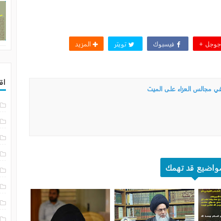
وجل +
فيسبوك
تويتر
المزيد
اق
ي مجالس العزاء على الميت
واضيع قد تهمك