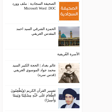
الصحيفة السجادية : ملف وورد
Microsoft Word .DOC
الحمزة الشرقي السيد احمد
المقدس الغريفي
الأسرة الغُريفية
عالم بغداد | الحجة الكبير السيد
محمد جواد الموسوي الغريفي
(قدس سره)
تفسير القرآن الكريم (وَيُطْعِمُونَ
الطَّعَامَ عَلَى حُبِّهِ مِسْكِينًا وَيَتِيمًا
وَأَسِيرًا)