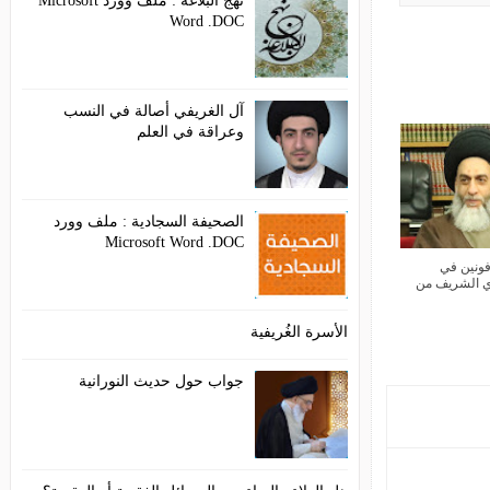
نهج البلاغة : ملف وورد Microsoft
Word .DOC
آل الغريفي أصالة في النسب
وعراقة في العلم
الصحيفة السجادية : ملف وورد
Microsoft Word .DOC
الأسرة الغُريفية
جواب حول حديث النورانية