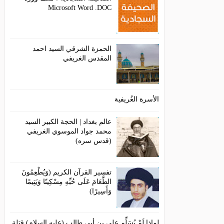
Microsoft Word .DOC
الحمزة الشرقي السيد احمد
المقدس الغريفي
الأسرة الغُريفية
عالم بغداد | الحجة الكبير السيد
محمد جواد الموسوي الغريفي
(قدس سره)
تفسير القرآن الكريم (وَيُطْعِمُونَ
الطَّعَامَ عَلَى حُبِّهِ مِسْكِينًا وَيَتِيمًا
وَأَسِيرًا)
لماذا لَمْ يُسَلِّم علي بن أبي طالب (عليه السلام) قتلة