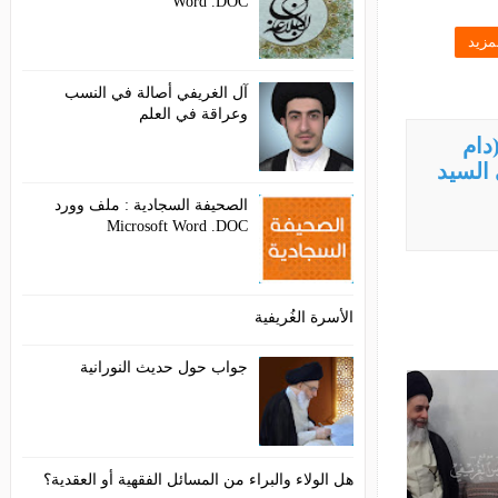
Word .DOC
آل الغريفي أصالة في النسب
وعراقة في العلم
الصحيفة السجادية : ملف وورد
Microsoft Word .DOC
الأسرة الغُريفية
جواب حول حديث النورانية
هل الولاء والبراء من المسائل الفقهية أو العقدية؟