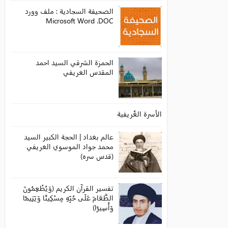
الصحيفة السجادية : ملف وورد
Microsoft Word .DOC
الحمزة الشرقي السيد احمد
المقدس الغريفي
الأسرة الغُريفية
عالم بغداد | الحجة الكبير السيد
محمد جواد الموسوي الغريفي
(قدس سره)
تفسير القرآن الكريم (وَيُطْعِمُونَ
الطَّعَامَ عَلَى حُبِّهِ مِسْكِينًا وَيَتِيمًا
وَأَسِيرًا)