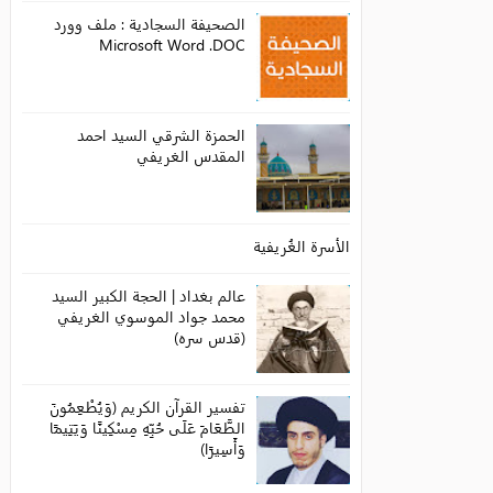
الصحيفة السجادية : ملف وورد
Microsoft Word .DOC
الحمزة الشرقي السيد احمد
المقدس الغريفي
الأسرة الغُريفية
عالم بغداد | الحجة الكبير السيد
محمد جواد الموسوي الغريفي
(قدس سره)
تفسير القرآن الكريم (وَيُطْعِمُونَ
الطَّعَامَ عَلَى حُبِّهِ مِسْكِينًا وَيَتِيمًا
وَأَسِيرًا)