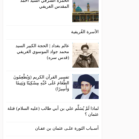
الحمزة الشرقي السيد احمد
المقدس الغريفي
الأسرة الغُريفية
عالم بغداد | الحجة الكبير السيد
محمد جواد الموسوي الغريفي
(قدس سره)
تفسير القرآن الكريم (وَيُطْعِمُونَ
الطَّعَامَ عَلَى حُبِّهِ مِسْكِينًا وَيَتِيمًا
وَأَسِيرًا)
لماذا لَمْ يُسَلِّم علي بن أبي طالب (عليه السلام) قتلة
عثمان ؟
أسـباب الثورة علـى عثمان بن عفـان