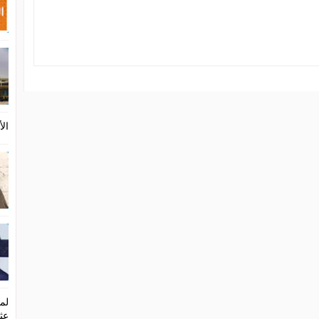
الأ
لما
عث