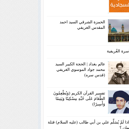
الحمزة الشرقي السيد احمد
المقدس الغريفي
سرة الغُريفية
عالم بغداد | الحجة الكبير السيد
محمد جواد الموسوي الغريفي
(قدس سره)
تفسير القرآن الكريم (وَيُطْعِمُونَ
الطَّعَامَ عَلَى حُبِّهِ مِسْكِينًا وَيَتِيمًا
وَأَسِيرًا)
ذا لَمْ يُسَلِّم علي بن أبي طالب (عليه السلام) قتلة
مان ؟