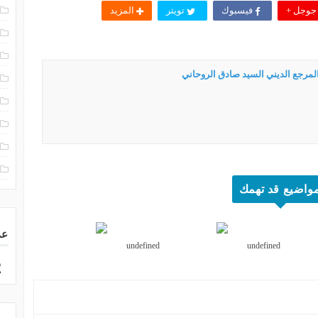
وجل +
فيسبوك
تويتر
المزيد
المرجع الديني السيد صادق الروحاني
واضيع قد تهمك
عد
undefined
undefined
2