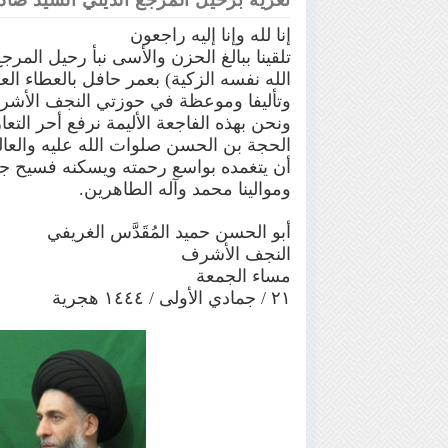
تعزية برحيل المرجع الديني السيد صاد
إنا لله وإنا إليه راجعون
تلقينا ببالغ الحزن والأسى نبأ رحيل الم
الله نفسه الزكية) بعمر حافل بالعطاء ال
وتأليفا وموعظة في حوزتي النجف الأشر
ونحن بهذه الفاجعة الأليمة نرفع أحر التع
الحجة بن الحسن صلوات الله عليه والعالم
أن يتغمده بواسع رحمته ويسكنه فسيح جن
وموالينا محمد وآله الطاهرين.
أبو الحسن حميد المُقَدَّس الغريفي
النجف الأشرف
مساء الجمعة
٢١ / جمادي الأولى / ١٤٤٤ هجرية