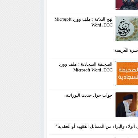
نهج البلاغة : ملف وورد Microsoft
Word .DOC
سرة الغُريفية
الصحيفة السجادية : ملف وورد
Microsoft Word .DOC
جواب حول حديث النورانية
الولاء والبراء من المسائل الفقهية أو العقدية؟