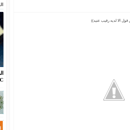
ال
 قول الا لديه رقيب عتيد))
OC