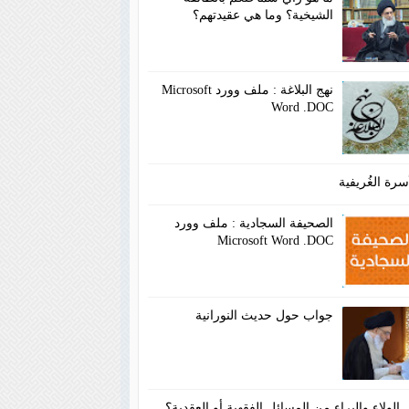
الشيخية؟ وما هي عقيدتهم؟
نهج البلاغة : ملف وورد Microsoft
Word .DOC
سرة الغُريفية
الصحيفة السجادية : ملف وورد
Microsoft Word .DOC
جواب حول حديث النورانية
الولاء والبراء من المسائل الفقهية أو العقدية؟