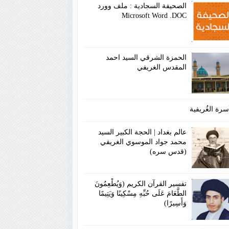
الصحيفة السجادية : ملف وورد
Microsoft Word .DOC
الحمزة الشرقي السيد احمد
المقدس الغريفي
سرة الغُريفية
عالم بغداد | الحجة الكبير السيد
محمد جواد الموسوي الغريفي
(قدس سره)
تفسير القرآن الكريم (وَيُطْعِمُونَ
الطَّعَامَ عَلَى حُبِّهِ مِسْكِينًا وَيَتِيمًا
وَأَسِيرًا)